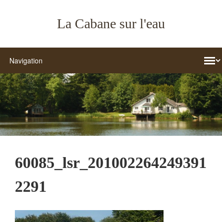
La Cabane sur l'eau
60085_lsr_201002264249391
2291